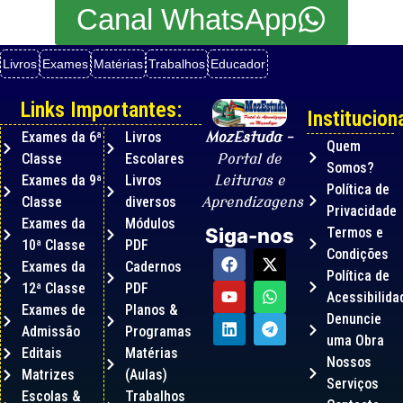
Canal WhatsApp
Livros
Exames
Matérias
Trabalhos
Educador
Links Importantes:
Instituciona
Exames da 6ª
Livros
MozEstuda
–
Quem
Classe
Escolares
Portal de
Somos?
Exames da 9ª
Livros
Leituras e
Política de
Classe
diversos
Aprendizagens
Privacidade
Exames da
Módulos
Termos e
Siga-nos
10ª Classe
PDF
Condições
Exames da
Cadernos
Política de
12ª Classe
PDF
Acessibilida
Exames de
Planos &
Denuncie
Admissão
Programas
uma Obra
Editais
Matérias
Nossos
Matrizes
(Aulas)
Serviços
Escolas &
Trabalhos