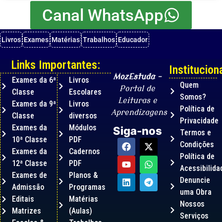
Canal WhatsApp
Livros
Exames
Matérias
Trabalhos
Educador
Links Importantes:
Instituciona
MozEstuda
–
Exames da 6ª
Livros
Quem
Portal de
Classe
Escolares
Somos?
Leituras e
Exames da 9ª
Livros
Política de
Aprendizagens
Classe
diversos
Privacidade
Exames da
Módulos
Siga-nos
Termos e
10ª Classe
PDF
Condições
Exames da
Cadernos
Política de
12ª Classe
PDF
Acessibilida
Exames de
Planos &
Denuncie
Admissão
Programas
uma Obra
Editais
Matérias
Nossos
Matrizes
(Aulas)
Serviços