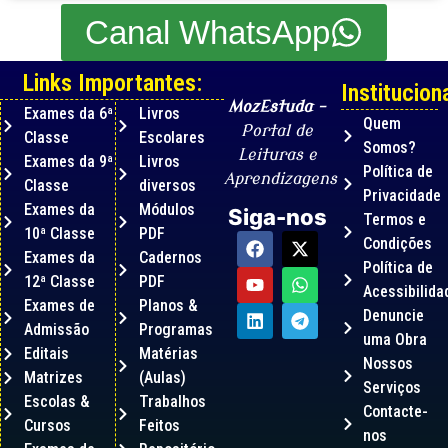
Canal WhatsApp
Links Importantes:
Instituciona
MozEstuda
–
Exames da 6ª
Livros
Quem
Portal de
Classe
Escolares
Somos?
Leituras e
Exames da 9ª
Livros
Política de
Aprendizagens
Classe
diversos
Privacidade
Exames da
Módulos
Siga-nos
Termos e
10ª Classe
PDF
Condições
Exames da
Cadernos
Política de
12ª Classe
PDF
Acessibilida
Exames de
Planos &
Denuncie
Admissão
Programas
uma Obra
Editais
Matérias
Nossos
Matrizes
(Aulas)
Serviços
Escolas &
Trabalhos
Contacte-
Cursos
Feitos
nos