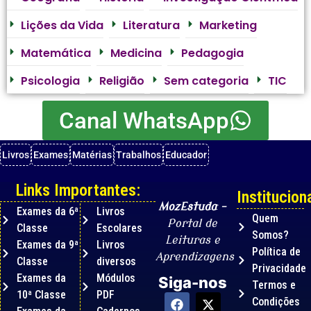
Lições da Vida
Literatura
Marketing
Matemática
Medicina
Pedagogia
Psicologia
Religião
Sem categoria
TIC
Canal WhatsApp
Livros
Exames
Matérias
Trabalhos
Educador
Links Importantes:
Instituciona
MozEstuda
–
Exames da 6ª
Livros
Quem
Portal de
Classe
Escolares
Somos?
Leituras e
Exames da 9ª
Livros
Política de
Aprendizagens
Classe
diversos
Privacidade
Exames da
Módulos
Siga-nos
Termos e
10ª Classe
PDF
Condições