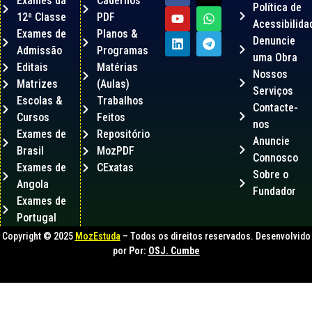
Exames da
Cadernos
Política de
12ª Classe
PDF
Acessibilida
Exames de
Planos &
Denuncie
Admissão
Programas
uma Obra
Editais
Matérias
Nossos
Matrizes
(Aulas)
Serviços
Escolas &
Trabalhos
Contacte-
Cursos
Feitos
nos
Exames de
Repositório
Anuncie
Brasil
MozPDF
Connosco
Exames de
CExatas
Sobre o
Angola
Fundador
Exames de
Portugal
Copyright © 2025
MozEstuda
– Todos os direitos reservados. Desenvolvido
por
Por:
OSJ. Cumbe