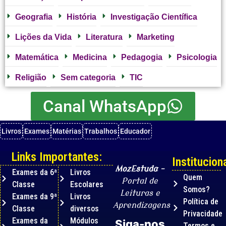
Geografia
História
Investigação Científica
Lições da Vida
Literatura
Marketing
Matemática
Medicina
Pedagogia
Psicologia
Religião
Sem categoria
TIC
Canal WhatsApp
Livros
Exames
Matérias
Trabalhos
Educador
Links Importantes:
Instituciona
MozEstuda
–
Exames da 6ª
Livros
Quem
Portal de
Classe
Escolares
Somos?
Leituras e
Exames da 9ª
Livros
Política de
Aprendizagens
Classe
diversos
Privacidade
Exames da
Módulos
Siga-nos
Termos e