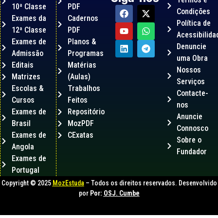
10ª Classe
PDF
Condições
Exames da
Cadernos
Política de
12ª Classe
PDF
Acessibilida
Exames de
Planos &
Denuncie
Admissão
Programas
uma Obra
Editais
Matérias
Nossos
Matrizes
(Aulas)
Serviços
Escolas &
Trabalhos
Contacte-
Cursos
Feitos
nos
Exames de
Repositório
Anuncie
Brasil
MozPDF
Connosco
Exames de
CExatas
Sobre o
Angola
Fundador
Exames de
Portugal
Copyright © 2025
MozEstuda
– Todos os direitos reservados. Desenvolvido
por
Por:
OSJ. Cumbe