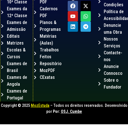
10ª Classe
PDF
Condições
Exames da
Cadernos
Política de
12ª Classe
PDF
Acessibilida
Exames de
Planos &
Denuncie
Admissão
Programas
uma Obra
Editais
Matérias
Nossos
Matrizes
(Aulas)
Serviços
Escolas &
Trabalhos
Contacte-
Cursos
Feitos
nos
Exames de
Repositório
Anuncie
Brasil
MozPDF
Connosco
Exames de
CExatas
Sobre o
Angola
Fundador
Exames de
Portugal
Copyright © 2025
MozEstuda
– Todos os direitos reservados. Desenvolvido
por
Por:
OSJ. Cumbe