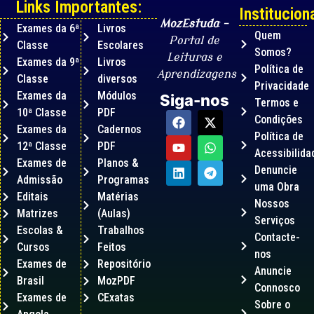
Links Importantes:
Instituciona
MozEstuda
–
Exames da 6ª
Livros
Quem
Portal de
Classe
Escolares
Somos?
Leituras e
Exames da 9ª
Livros
Política de
Aprendizagens
Classe
diversos
Privacidade
Exames da
Módulos
Siga-nos
Termos e
10ª Classe
PDF
Condições
Exames da
Cadernos
Política de
12ª Classe
PDF
Acessibilida
Exames de
Planos &
Denuncie
Admissão
Programas
uma Obra
Editais
Matérias
Nossos
Matrizes
(Aulas)
Serviços
Escolas &
Trabalhos
Contacte-
Cursos
Feitos
nos
Exames de
Repositório
Anuncie
Brasil
MozPDF
Connosco
Exames de
CExatas
Sobre o