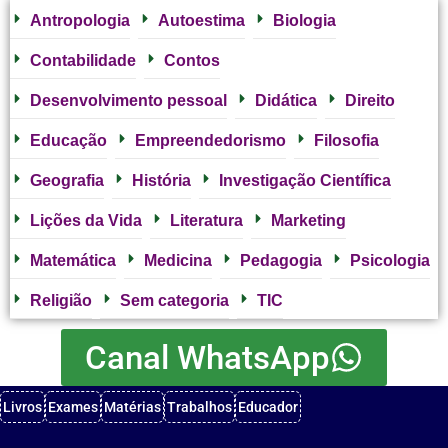
Antropologia
Autoestima
Biologia
Contabilidade
Contos
Desenvolvimento pessoal
Didática
Direito
Educação
Empreendedorismo
Filosofia
Geografia
História
Investigação Científica
Lições da Vida
Literatura
Marketing
Matemática
Medicina
Pedagogia
Psicologia
Religião
Sem categoria
TIC
Canal WhatsApp
Livros
Exames
Matérias
Trabalhos
Educador