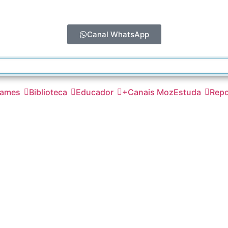
Canal WhatsApp
ames
Biblioteca
Educador
+Canais MozEstuda
Repo