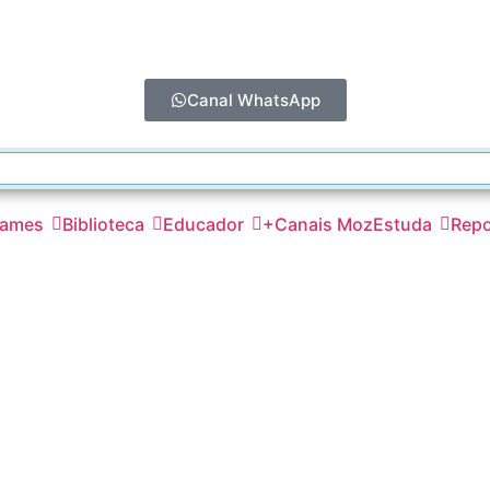
Canal WhatsApp
ames
Biblioteca
Educador
+Canais MozEstuda
Repo