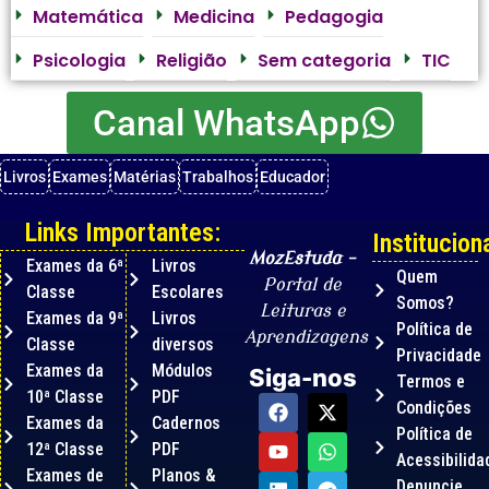
Matemática
Medicina
Pedagogia
Psicologia
Religião
Sem categoria
TIC
Canal WhatsApp
Livros
Exames
Matérias
Trabalhos
Educador
Links Importantes:
Instituciona
MozEstuda
–
Exames da 6ª
Livros
Quem
Portal de
Classe
Escolares
Somos?
Leituras e
Exames da 9ª
Livros
Política de
Aprendizagens
Classe
diversos
Privacidade
Exames da
Módulos
Siga-nos
Termos e
10ª Classe
PDF
Condições
Exames da
Cadernos
Política de
12ª Classe
PDF
Acessibilida
Exames de
Planos &
Denuncie