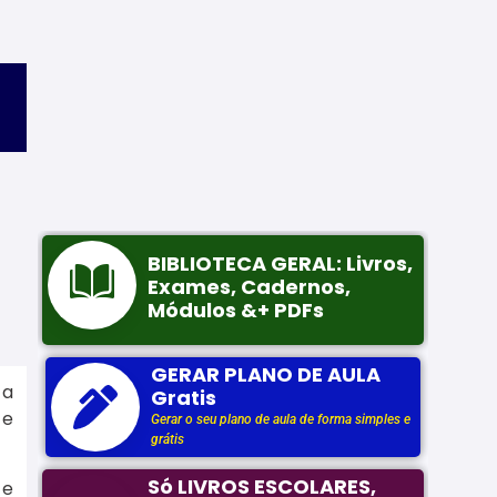
 a
 e
 e