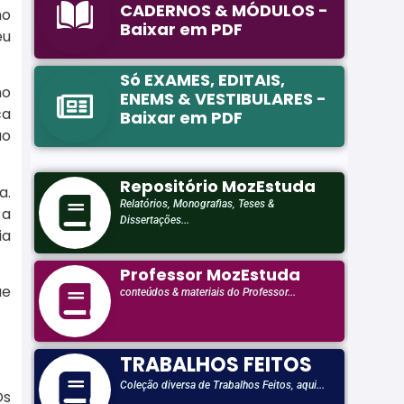
mo
eu
mo
ca
ão
a.
 a
ia
ue
Os