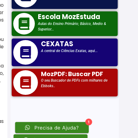
ão
ar
os
ou
de
sa
o,
.
as