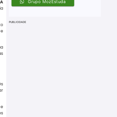
A
ia
PUBLICIDADE
to
 e
ua
as
Os
ar
 e
os