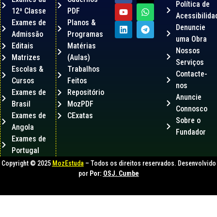
Política de
12ª Classe
PDF
Acessibilida
Exames de
Planos &
Denuncie
Admissão
Programas
uma Obra
Editais
Matérias
Nossos
Matrizes
(Aulas)
Serviços
Escolas &
Trabalhos
Contacte-
Cursos
Feitos
nos
Exames de
Repositório
Anuncie
Brasil
MozPDF
Connosco
Exames de
CExatas
Sobre o
Angola
Fundador
Exames de
Portugal
Copyright © 2025
MozEstuda
– Todos os direitos reservados. Desenvolvido
por
Por:
OSJ. Cumbe