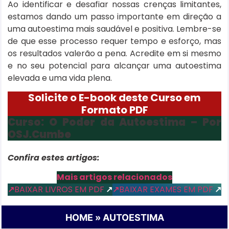
Ao identificar e desafiar nossas crenças limitantes,
estamos dando um passo importante em direção a
uma autoestima mais saudável e positiva. Lembre-se
de que esse processo requer tempo e esforço, mas
os resultados valerão a pena. Acredite em si mesmo
e no seu potencial para alcançar uma autoestima
elevada e uma vida plena.
Solicite o E-book deste Curso em
Formato PDF
Curso: O Poder da Autoestima – Por
OSJ.Cumbe
Confira estes artigos:
Mais artigos relacionados
↗
BAIXAR LIVROS EM PDF
↗
↗
BAIXAR EXAMES EM PDF
↗
HOME
»
AUTOESTIMA