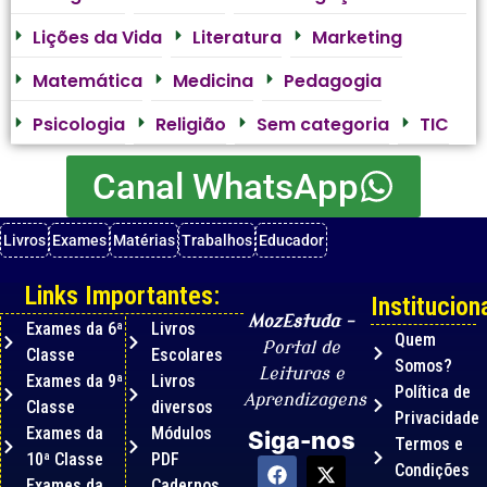
Lições da Vida
Literatura
Marketing
Matemática
Medicina
Pedagogia
Psicologia
Religião
Sem categoria
TIC
Canal WhatsApp
Livros
Exames
Matérias
Trabalhos
Educador
Links Importantes:
Instituciona
MozEstuda
–
Exames da 6ª
Livros
Quem
Portal de
Classe
Escolares
Somos?
Leituras e
Exames da 9ª
Livros
Política de
Aprendizagens
Classe
diversos
Privacidade
Exames da
Módulos
Siga-nos
Termos e
10ª Classe
PDF
Condições
Exames da
Cadernos