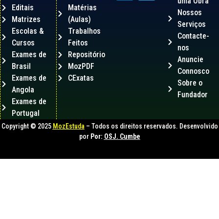
uma Obra
Editais
Matérias
Nossos
Matrizes
(Aulas)
Serviços
Escolas &
Trabalhos
Contacte-
Cursos
Feitos
nos
Exames de
Repositório
Anuncie
Brasil
MozPDF
Connosco
Exames de
CExatas
Sobre o
Angola
Fundador
Exames de
Portugal
Copyright © 2025
MozEstuda
– Todos os direitos reservados. Desenvolvido
por
Por:
OSJ. Cumbe