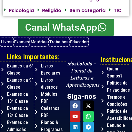
Psicologia
Religião
Sem categoria
TIC
Canal WhatsApp
Livros
Exames
Matérias
Trabalhos
Educador
Links Importantes:
Instituciona
MozEstuda
–
Exames da 6ª
Livros
Quem
Portal de
Classe
Escolares
Somos?
Leituras e
Exames da 9ª
Livros
Política de
Aprendizagens
Classe
diversos
Privacidade
Exames da
Módulos
Siga-nos
Termos e
10ª Classe
PDF
Condições
Exames da
Cadernos
Política de
12ª Classe
PDF
Acessibilida
Exames de
Planos &
Denuncie
Admissão
Programas