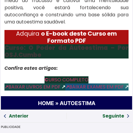
medo do fracasso e cultivar uma mentalidade
positiva, você estará fortalecendo sua
autoconfiança e construindo uma base sólida para
uma autoestima saudável.
Adquira
o E-book deste Curso em
Formato PDF
Curso: O Poder da Autoestima – Por
OSJ.Cumbe
Confira estes artigos:
C
URSO COMPLETO
↗
BAIXAR LIVROS EM PDF
↗
↗
BAIXAR EXAMES EM PDF
↗
HOME
»
AUTOESTIMA
Anterior
Seguinte
PUBLICIDADE