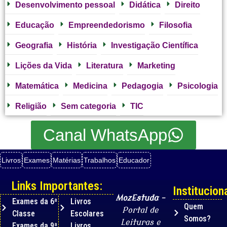
Desenvolvimento pessoal
Didática
Direito
Educação
Empreendedorismo
Filosofia
Geografia
História
Investigação Científica
Lições da Vida
Literatura
Marketing
Matemática
Medicina
Pedagogia
Psicologia
Religião
Sem categoria
TIC
Canal WhatsApp
Livros
Exames
Matérias
Trabalhos
Educador
Links Importantes:
Instituciona
MozEstuda
–
Exames da 6ª
Livros
Quem
Portal de
Classe
Escolares
Somos?
Leituras e
Exames da 9ª
Livros