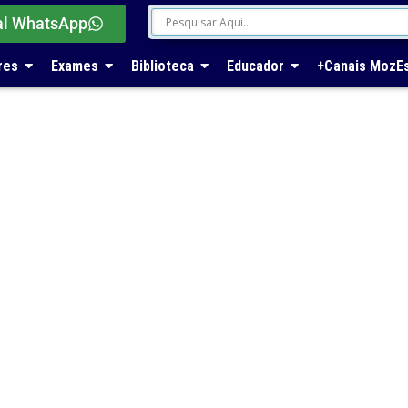
al WhatsApp
res
Exames
Biblioteca
Educador
+Canais MozE