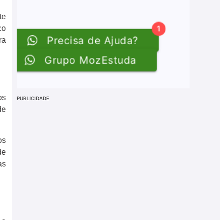
te
co
ra
os
PUBLICIDADE
de
os
de
as