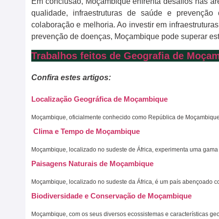
Em conclusão, Moçambique enfrenta desafios nas ár
qualidade, infraestruturas de saúde e prevençã
colaboração e melhoria. Ao investir em infraestrutur
prevenção de doenças, Moçambique pode superar estes
Trabalhos feitos de Geografia de Moça
Confira estes artigos:
Localização Geográfica de Moçambique
Moçambique, oficialmente conhecido como República de Moçambique, é
Clima e Tempo de Moçambique
Moçambique, localizado no sudeste de África, experimenta uma gama 
Paisagens Naturais de Moçambique
Moçambique, localizado no sudeste da África, é um país abençoado c
Biodiversidade e Conservação de Moçambique
Moçambique, com os seus diversos ecossistemas e características geo