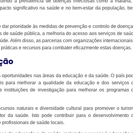
luindo a prevalência de doenças infeciosas como a malária,
acto significativo na saúde e no bem-estar da população, b
e dar prioridade às medidas de prevenção e controlo de doença
s de saúde pública, a melhoria do acesso aos serviços de saú
úde. Além disso, as parcerias com organizações internacionais
 práticas e recursos para combater eficazmente estas doenças.
ção
 oportunidades nas áreas da educação e da saúde. O país po
nais para melhorar a qualidade da educação e dos serviços 
e instituições de investigação para melhorar os programas 
ursos naturais e diversidade cultural para promover o turis
ctor da saúde. Isto pode contribuir para o desenvolvimento 
profissionais de saúde locais.