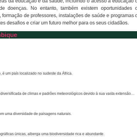
eas da educação e da saúde, incluindo o acesso à educação 
o de doenças. No entanto, também existem oportunidades 
as, formação de professores, instalações de saúde e programas 
 desafios e criar um futuro melhor para os seus cidadãos.
mbique
 um país localizado no sudeste da África.
diversificada de climas e padrões meteorológicos devido à sua vasta extensão…
om uma diversidade de paisagens naturais.
gráficas únicas, alberga uma biodiversidade rica e abundante.