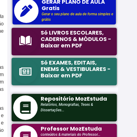
da
ão
ue
as
em
am
as
as
 e
 e
ão