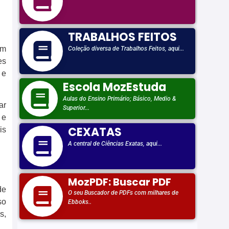
am
es
 e
ar
 e
is
de
so
s,