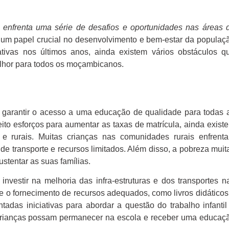
enfrenta uma série de desafios e oportunidades nas áreas 
m papel crucial no desenvolvimento e bem-estar da populaç
tivas nos últimos anos, ainda existem vários obstáculos q
elhor para todos os moçambicanos.
 garantir o acesso a uma educação de qualidade para todas 
to esforços para aumentar as taxas de matrícula, ainda exist
s e rurais. Muitas crianças nas comunidades rurais enfrent
 de transporte e recursos limitados. Além disso, a pobreza muit
stentar as suas famílias.
investir na melhoria das infra-estruturas e dos transportes n
s e o fornecimento de recursos adequados, como livros didáticos
tadas iniciativas para abordar a questão do trabalho infantil
s crianças possam permanecer na escola e receber uma educaç