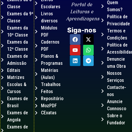
Quem
Portal de
Classe
Escolares
Somos?
Leituras e
Exames da 9ª
Livros
Política de
Aprendizagens
Classe
diversos
Privacidade
Exames da
Módulos
Siga-nos
Termos e
10ª Classe
PDF
Condições
Exames da
Cadernos
Política de
12ª Classe
PDF
Acessibilida
Exames de
Planos &
Denuncie
Admissão
Programas
uma Obra
Editais
Matérias
Nossos
Matrizes
(Aulas)
Serviços
Escolas &
Trabalhos
Contacte-
Cursos
Feitos
nos
Exames de
Repositório
Anuncie
Brasil
MozPDF
Connosco
Exames de
CExatas
Sobre o
Angola
Fundador
Exames de