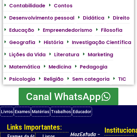
Contabilidade
Contos
Desenvolvimento pessoal
Didática
Direito
Educação
Empreendedorismo
Filosofia
Geografia
História
Investigação Científica
Lições da Vida
Literatura
Marketing
Matemática
Medicina
Pedagogia
Psicologia
Religião
Sem categoria
TIC
Canal WhatsApp
Livros
Exames
Matérias
Trabalhos
Educador
Links Importantes:
Instituciona
MozEstuda
–
Exames da 6ª
Livros